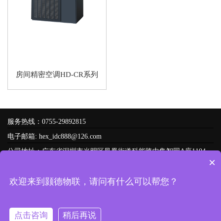
房间精密空调HD-CR系列
服务热线：0755-29892815
电子邮箱: hex_idc888@126.com
公司地址：广东省深圳市光明区凤凰街道科能路中集智园A座1104
×
友情链接：
技术支持
欢迎来到颢德物联，请问有什么可以帮您？
Copyright © 2022 -
2026
颢德物联科技（深圳）有限公司 备案号：
粤ICP备2022155499号-1
网站地图
腾云建站仅向商家提供技术服务
点击咨询
稍后再说
粤公网安备 44031102000851号