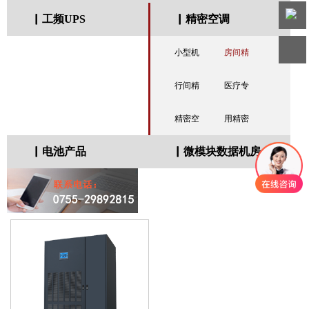
客服
▏工频UPS
▏精密空调
热线
微信
小型机
房间精
客服
房精密
行间精
密空调
医疗专
空调
密空调
精密空
用精密
▏电池产品
▏微模块数据机房
调模块
空调