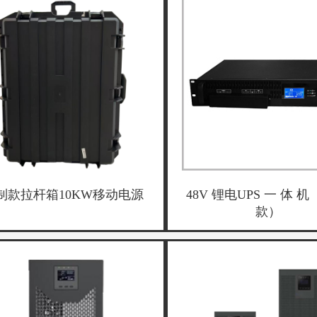
制款拉杆箱10KW移动电源
48V 锂电UPS 一 体 机
款）